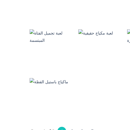
اجمل فساتين السهرة
تلبيس و تجميل بينك
1.77K
1.11K
العاب تلبيس بنات
تلبيس الملابس
العاب مكياج
لعبة اجعل مني مودل
المرعبة
831
2.5K
العاب مكياج
لعبة تجميل الفتاة
العاب مكياج
لعبة مكياج حقيقية
المبتسمة
615
1.16K