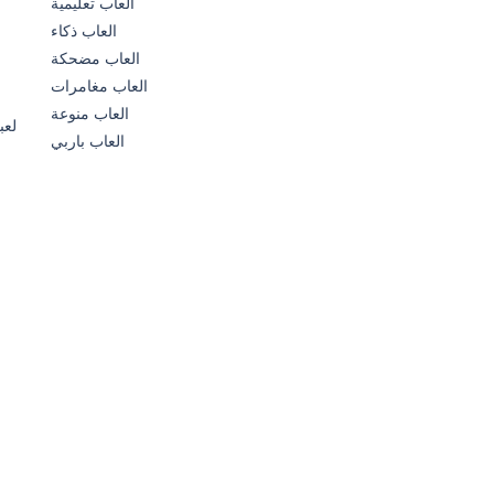
العاب تعليمية
العاب ذكاء
23K
العاب مضحكة
العاب مغامرات
العاب منوعة
العاب باربي
ل
16K
لع
656