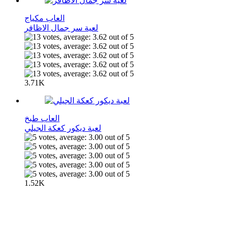
العاب مكياج
لعية سر جمال الاظافر
3.71K
العاب طبخ
لعبة ديكور كعكة الجيلي
1.52K