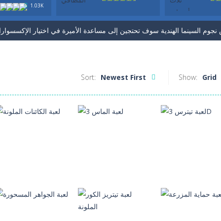
1.03K
 الملابس والمكياج والأقراط والشعر لثلاث أميرات. لعبة تلبيس جديدة . بزوقك 
Sort:
Newest First
Show:
Grid
العاب ذكاء
العاب ذكاء
العاب ذكاء