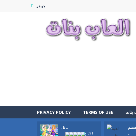
جواهر
 بنات
TERMS OF USE
PRIVACY POLICY
سينم
تل ..
..
691