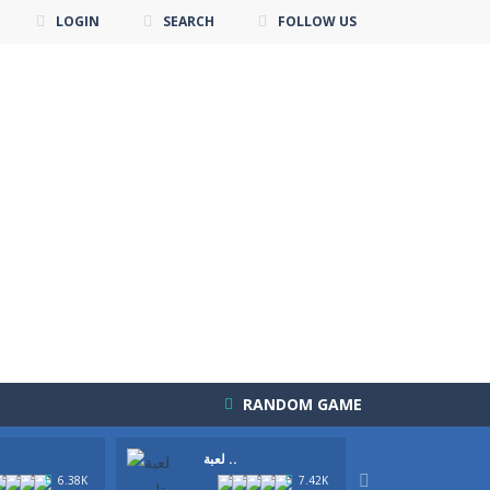
LOGIN
SEARCH
FOLLOW US
RANDOM GAME
لعب ..
لعبة ..
لعبة جديدة لمحي العاب ديكور و تصميم الطعام. استمتعي بلعبة ديكور كعكة الجيلي الجديدة وصميمي اجمل كعكة كما يحلو لكي في خطوات...
لعبة ديكور كعكة الجيلي
-

6.38K
7.42K