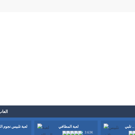
العاب
تلبي ..
لعبة المطافي
لعبة تلبيس نجوم ال
3.63K