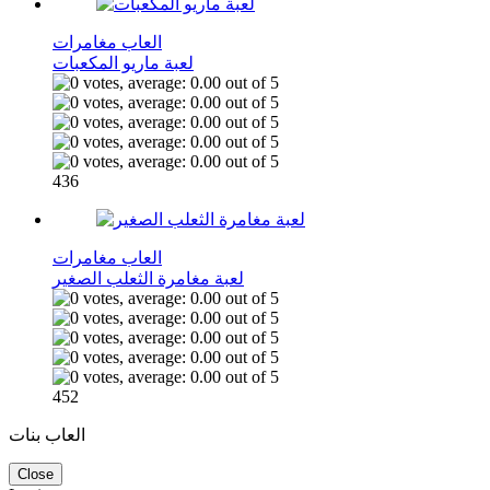
العاب مغامرات
لعبة ماريو المكعبات
436
العاب مغامرات
لعبة مغامرة الثعلب الصغير
452
العاب بنات
Close