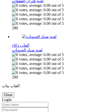
لعبة فئران الفقعات
280
العاب ذكاء
لعبة صياد الحيونات
290
العاب بنات
Close
Login