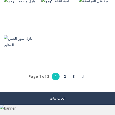
العاب ذكاء
لعبة الارنب و
لعبة انقاظ
الجزرة
الحيونات
لعبة مملكة النمل
300
235
399
العاب ذكاء
العاب ذكاء
العاب بنات
لعبة قتل القراصنة
لعبة انقاظ كومو
بازل مطعم البرجر
512
220
201
العاب بازل
الصور
Page 1 of 3
1
2
3
بازل سور الصين
العظيم
221
العاب بنات