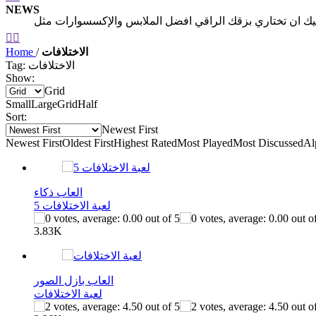
NEWS


الاختلافات
/
Home
بيس جديدة . بزوقك المميز اختاري لكل بنت ما ينسبها من ملابس
Tag: الاختلافات
Show:
Grid
Small
Large
Grid
Half
Sort:
Newest First
Newest First
Oldest First
Highest Rated
Most Played
Most Discussed
Al
العاب ذكاء
لعبة الاختلافات 5
3.83K
العاب بازل الصور
لعبة الاختلافات