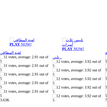
PLAY
NOW!
PLAY
NOW!
لعبة المطافي
تلبي ..
3.63K
7
6.38K