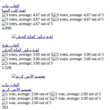
العاب بنات
لعبة كلب اليسا
4.09K
العاب طبخ
لعبة ديكور كعكة الجيلي
1.52K
العاب بنات
تصميم الآيس كريم
393