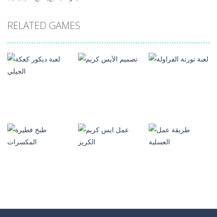
RELATED GAMES
العاب طبخ
العاب بنات
العاب طبخ
لعبة تورتة
تصميم الآيس
لعبة ديكور كعكة
الفراولة
كريم
الجيلي
1.52K
393
629
العاب طبخ
العاب طبخ
العاب طبخ
طريقة عمل
عمل ايس كريم
طبخ فطيرة