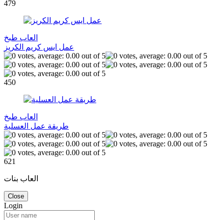
479
العاب طبخ
عمل ايس كريم الكريز
450
العاب طبخ
طريقة عمل العسلية
621
العاب بنات
Close
Login