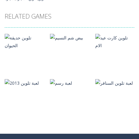
RELATED GAMES
العاب تلوين
العاب تلوين
العاب تلوين
تلوين كارت عيد
تلوين حديقة
الام
بيض شم النسيم
الحيوان
139
354
140
العاب تلوين
العاب تلوين
العاب تلوين