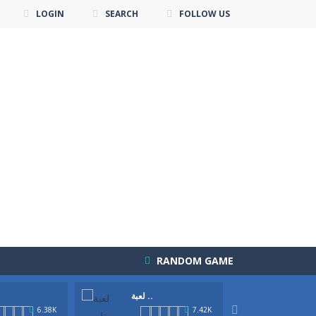
LOGIN
SEARCH
FOLLOW US
RANDOM GAME
لعب ..
لعبة ..
لعبة جديدة لمحي العاب ديكور و تصميم الطعام. استمتعي بلعبة ديكور كعكة الجيلي الجديدة وصميمي اجمل كعكة كما يحلو لكي في خطوات...
لعبة ديكور كعكة الجيلي
-

6.38K
7.42K