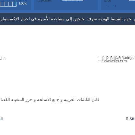
1.03K
 الملابس والمكياج والأقراط والشعر لثلاث أميرات. لعبة تلبيس جديدة . بزوقك 
(No Ratings 
0
قاتل الكائنات الغريبة واجمع الاسلحة و حرر السفينة الفضائ
ال
SH