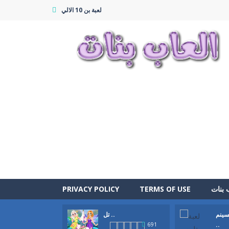
لعبة بن 10 الالي
 بنات
TERMS OF USE
PRIVACY POLICY
سينم
تل ..
..
691