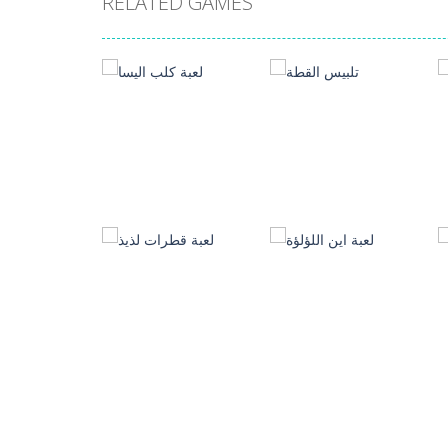
RELATED GAMES
العاب بنات
العاب بنات
تلبيس القطة
لعبة كلب اليسا
4.09K
3.06K