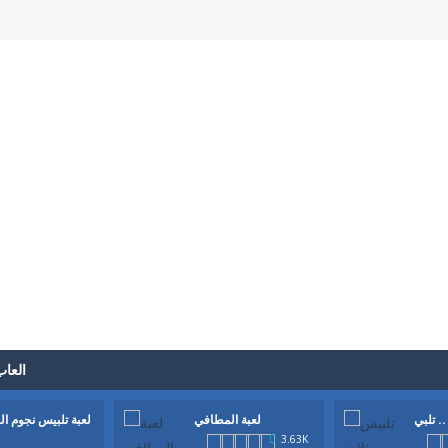
العاب
تلبي ..
لعبة المطافي
لعبة تلبيس نجوم ال
3.63K