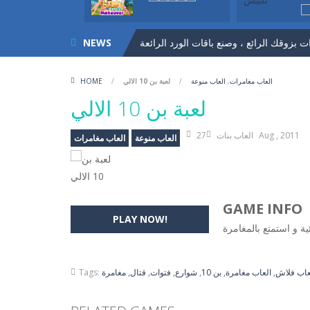
NEWS
العاب مغامرات
,
العاب منوعة
/
لعبة بن 10 الالي
/
HOME
المميز اختاري لكل بنت ما ينسبها من ملابس
لعبة بن 10 الالي
27 Aug , 2011
العاب بنات
العاب منوعة
العاب مغامرات
GAME INFO
PLAY NOW!
ية و استمتع بالمغامرة
عاب فلاش
,
العاب مغامرة
,
بن 10
,
شوارع
,
فتوات
,
قتال
,
مغامرة
Tags: