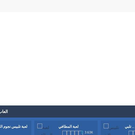
العاب
تلبي ..
لعبة المطافي
لعبة تلبيس نجوم ال
3.63K