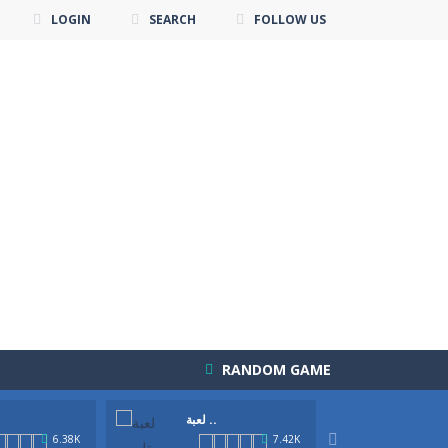
LOGIN
SEARCH
FOLLOW US
RANDOM GAME
لعب ..
لعبة ..
لعبة جديدة لمحي العاب ديكور و تصميم الطعام. استمتعي بلعبة ديكور كعكة الجيلي الجديدة وصميمي اجمل كعكة كما يحلو لكي في خطوات...
لعبة ديكور كعكة الجيلي
-

6.38K
7.42K