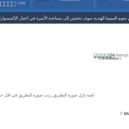
1.03K
 الملابس والمكياج والأقراط والشعر لثلاث أميرات. لعبة تلبيس جديدة . بزوقك 
(No Ratings 
لعبة بازل صورة البطريق, رتب صورة البطريق في اقل 
SH