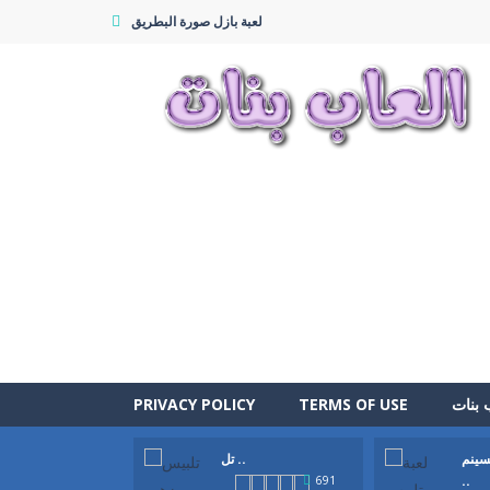
لعبة بازل صورة البطريق
 بنات
TERMS OF USE
PRIVACY POLICY
سينم
تل ..
..
691