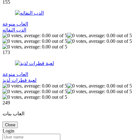
155
العاب منوعة
الدب النفاثه
173
العاب منوعة
لعبة قطرات لذيذ
249
العاب بنات
Close
Login