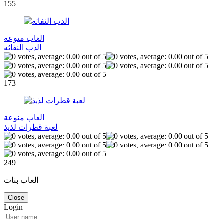
155
العاب منوعة
الدب النفاثه
173
العاب منوعة
لعبة قطرات لذيذ
249
العاب بنات
Close
Login