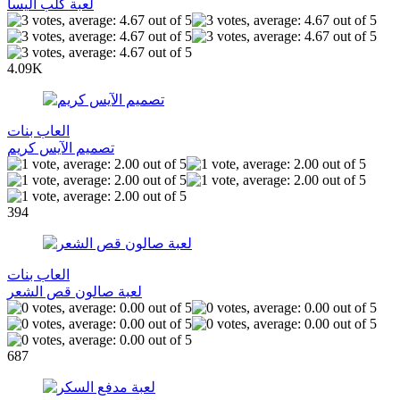
لعبة كلب اليسا
4.09K
العاب بنات
تصميم الآيس كريم
394
العاب بنات
لعبة صالون قص الشعر
687