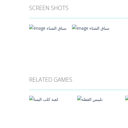
SCREEN SHOTS
RELATED GAMES
Zoom
PLAY
Zoom
PLAY