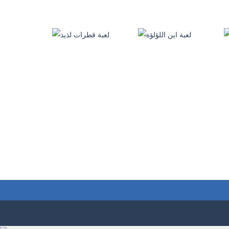
العاب بنات
العاب بنات
تلبيس القطة
لعبة كلب اليسا
4.09K
3.06K
العاب ذكاء
العاب منوعة
لعبة اين اللؤلؤة
لعبة قطرات لذيذ
249
223