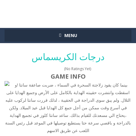
MENU
درجات الكريسماس
(No Ratings Yet)
GAME INFO
بينما كان يقود زلاجتة السحرة في السماء ، ضربت صاعقة سانتا !و
اسقطت وانتشرت حقيبته الهداية بالكامل على الأرض وجميع الهدايا على
التلال. ولم يبق سوى الدراجة في الحقيبة ، لذلك قررت سانتا لركوب عليه
في أسرع وقت ممكن من أجل جمع كل الهدايا قبل عيد الميلاد. ولكن
،يحتاج الي مسعدتك للقيام بذالك. ساعد سانتا كلوز في تجميع الهداية
بالدراجة و باقصي سرعة حتا يستطيع توصيلها في الموعد قبل رئس السنة
اللعب عن طريق الاسهم