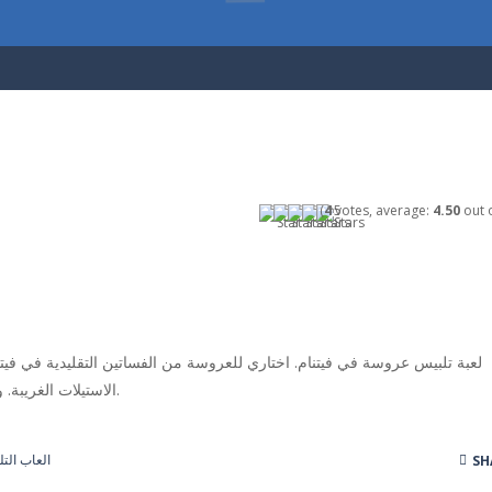
(
4
votes, average:
4.50
out o
لعبة تلبيس عروسة في فيتنام. اختاري للعروسة من الفساتين التقليدية في فيتن
الاستيلات الغريبة. واجعليها اجمل عروسة.
العاب الت
SH