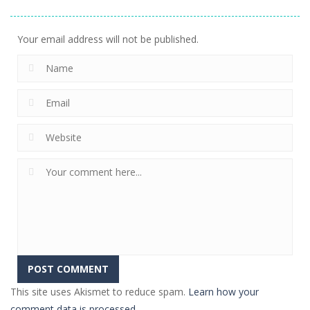
لعبة مدفع البرجر
المرحة
2
702
564
309
Your email address will not be published.
This site uses Akismet to reduce spam.
Learn how your
comment data is processed
.