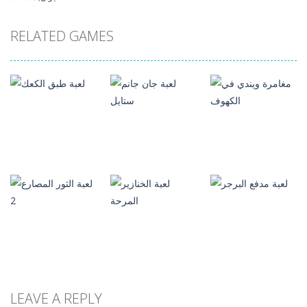
RELATED GAMES
العاب
العاب
مضحكة
مضحكة
العاب
مضحكة
مغامرة ويندي في
لعبة جان جانم
الكهوف
ستايل
لعبة طبق الكعك
88
598
528
العاب
العاب
مضحكة
مضحكة
العاب
LEAVE A REPLY
مضحكة
لعبة الخنازير
لعبة الثور المصارع